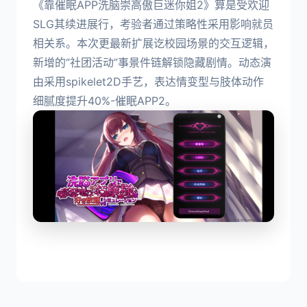
《靠催眠APP洗脑崇高傲巨迷你姐2》算是受欢迎
SLG其续进展行，考验者通过策略性采用影响就员
相关系。本次更最新扩展讫校园场景的交互逻辑，
新增的“社团活动”事景件链解锁隐藏剧情。动态演
由采用spikelet2D手艺，表达情变型与肢体动作
细腻度提升40%-催眠APP2。