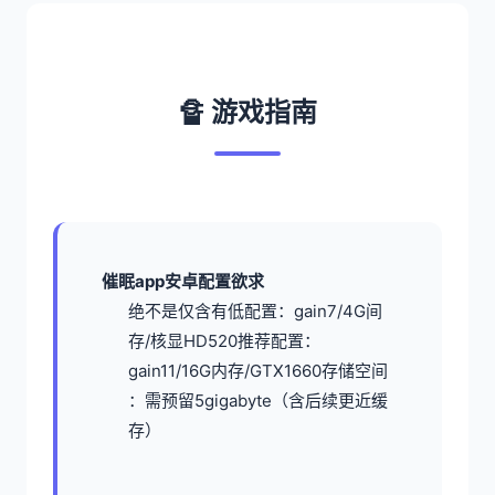
🔏 游戏指南
催眠app安卓配置欲求
​绝不是仅含有低配置​
​：gain7/4G间
存/核显HD520
​推荐配置​
​：
gain11/16G内存/GTX1660
​存储空间​
：需预留5gigabyte（含后续更近缓
存）