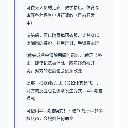
可在无人员的走廊、教学楼后、体育仓
库等各种场景中进行调教（目前开发
中）
洗脑后，可以随意掉落衣服、让其穿以
上漏风的装扮，并用玩具、手臂自由玩
t教完成后会清除期间的记忆，t教环节终
止。即使记忆被消除，随着逐渐被开
发，对方的态度也会逐渐改变
此部，根据t教方式（如如让其起飞），
对方的反应也会逐渐发生变式，4种洗脑
模式
可使用4种洗脑模式！・催○ 处于半梦半
醒状态，会服始任何命令