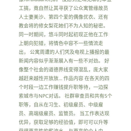
工搞，竟自然让其寻获了公众寓管缘故员
人士妻美沙、第四个爱的偶像优衣、还有
教会将的修女梨花她们不为人知的秘密。
同一时期间，悠斗同时起初现正他在工作
上朝向犯错，将情色中容不一些情流走
出， 公寓周遭的人们凭及电视上播报的最
新闻内容似乎渐渐展入有一些不对劲。 好
像整个社会的道德界线变得混乱，庞大家
越赶来越性开放放… 作品内容 在各天的四
个时段一边工作赚钱提升职等待，一边探
索城市与NPC对话。 社群审查员和共有5个
职等，自从在习生、初级雇员、中级雇
员、高端级雇员、监管员。 当工作表达现
优异，获取足够的经验值，即可可以升等
获得更高性的薪流水，与更高的个人由