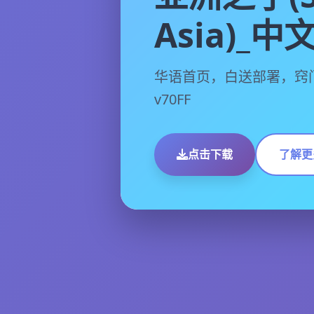
Asia)_
华语首页，白送部署，窍
v70FF
点击下载
了解更