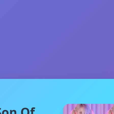
on Of