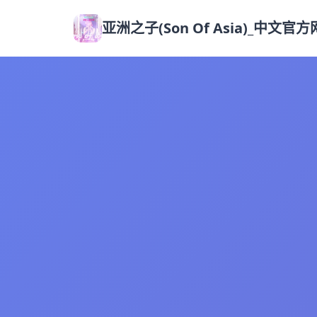
亚洲之子(Son Of Asia)_中文官