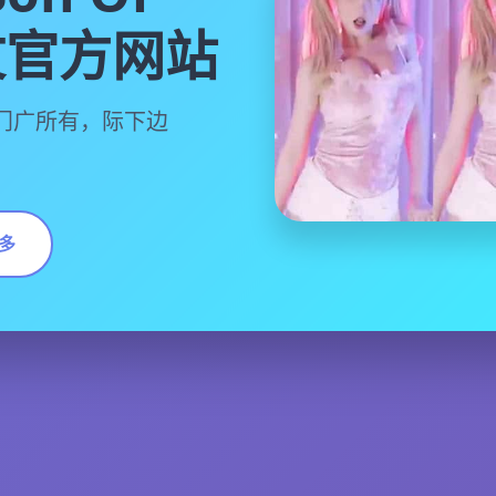
中文官方网站
门广所有，际下边
多