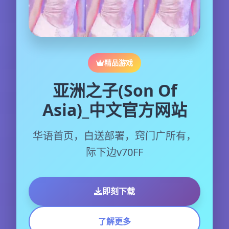
精品游戏
亚洲之子(Son Of
Asia)_中文官方网站
华语首页，白送部署，窍门广所有，
际下边v70FF
即刻下载
了解更多