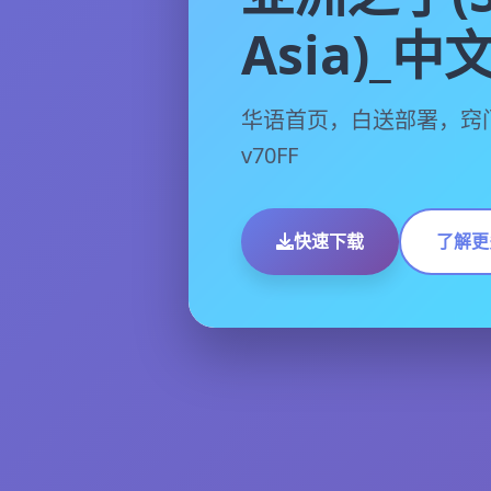
Asia)_
华语首页，白送部署，窍
v70FF
快速下载
了解更