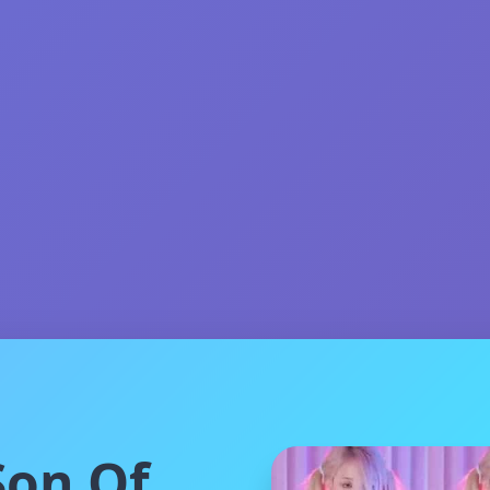
on Of