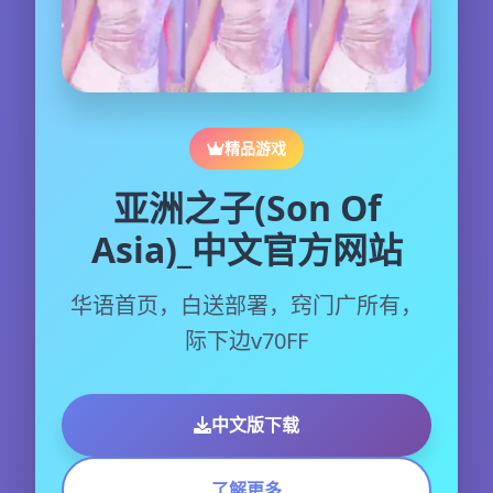
精品游戏
亚洲之子(Son Of
Asia)_中文官方网站
华语首页，白送部署，窍门广所有，
际下边v70FF
中文版下载
了解更多