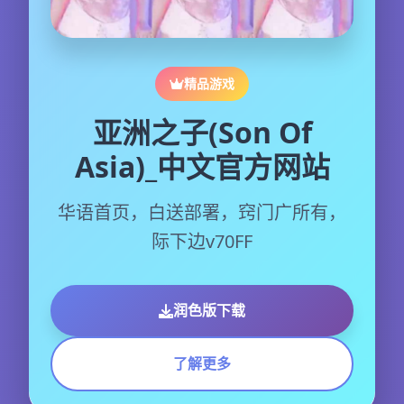
精品游戏
亚洲之子(Son Of
Asia)_中文官方网站
华语首页，白送部署，窍门广所有，
际下边v70FF
润色版下载
了解更多