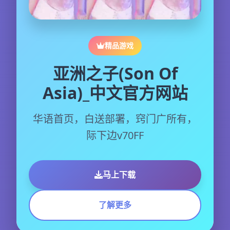
精品游戏
亚洲之子(Son Of
Asia)_中文官方网站
华语首页，白送部署，窍门广所有，
际下边v70FF
马上下载
了解更多