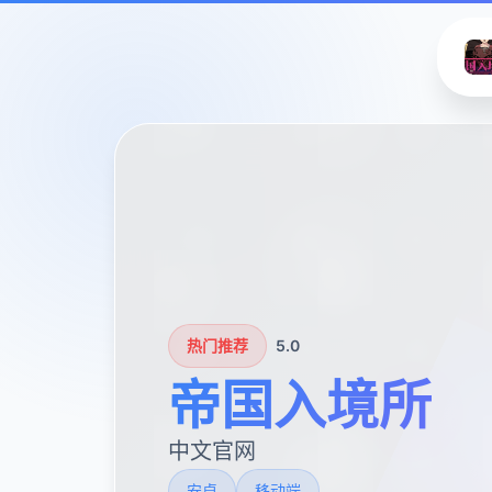
热门推荐
5.0
帝国入境所
中文官网
安卓
移动端