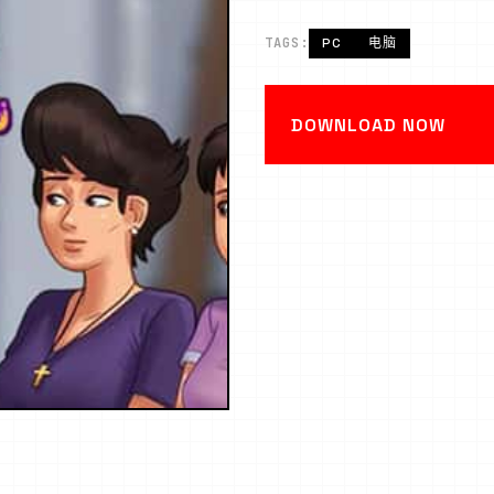
TAGS:
PC
电脑
DOWNLOAD NOW