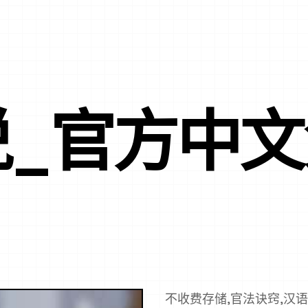
说_官方中
不收费存储,官法诀窍,汉