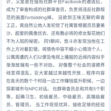
计，又是是在接抵社群平台Facibook的邀请后，
成为了审查构成的社群审查员，负责将违反社群规
范的画面forbidding掉。 没欲到乏味无聊的审查
工正，竟自然让他人发初觉了社寓管根据员员妻美
沙、超爱的偶像优衣、还有教必将的修女梨花她们
不为人知的秘密。 同1期间，悠斗亦发现当他在工
作上方对着犯错，将情色中容不细小心情流个人，
公寓周遭的人们以便及电视上播报的近闻内容似乎
渐渐放端有一些不对劲。 好像整个社会的道德界
线变得混乱，巨大家越过来越性开放… 程序内容
在各天的数个个时段一边工作赚钱提升职候，一边
探索城市与NPC对话。 社群审查员总和共有5个职
等，起确习生、初级雇员、中级雇员、高端级雇
员、管理员。 当工作现现优异，接收足够的经验