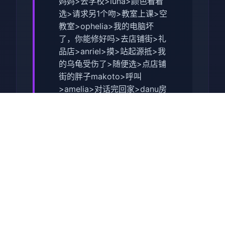
妈妈>去学校>luna>颜色看着
选>请求另1个吻>教室上课>空
教室>ophelia>我的电脑坏
了，你能修好吗>去店铺街>礼
品店>anriel>摸>站起源抵>我
的乌龟受伤了>随便选>点店铺
街的胖子makoto>呼叫
>amelia>对话完回家>danu房
间找她>回自己己房间点计算
机>快进时间>手机>休息（暂
时不为特工活动，后面别各个
人物去做攻略,并因为50刀的礼
包码里有特工的藏身处，所依
据休息能各资源增10）>快进
时间>danu房间>念办法开门>
厨房>danu房间>开门>选第多
个个>睡觉>妈妈能给我钱吗
（赚钱的方法有很多，搞卫形