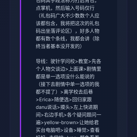
包码其手段法称为打启背包，
点掌机，然后输入号码仅行
（
礼包码广大不少数数个人应
该都包含，我将把这次的礼包
码出坐落评论区
），好多人物
都有数个条线，我都会讲（除
终当者基本没开发的）
导线：驶针学问校>教室>先各
个人物交谈边>上面课>剧情里
都是单一选项没什么能说的
（
接下去剧情中单一选项的我
都不提了
）>离学校去后巷
>Erica>随便选>回归家跟
danu说话>摸头>左上快进期
间>右边手机>各个疑问题问一
遍>yellow-brown>让她给君
买台电脑吧>设备>睡觉>查看