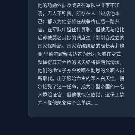
他的功勋依据及威名在军队中非家不知
晓，无人不称赞。所存在人（包括他本
己）都以为他必将在战争终止后一路升
官，在军队中担任打算职，但他无与伦比
后却被莫名其妙的调度达了刚刚变成立的
国家保险局。国家安统统局的局长奥莉维
亚·里德尔解释表达这为因为领域在变式，
就懂得舞刀弄枪的武夫终将被期代淘汰，
他们的地位子亦会被踏在勤恳的文职人员
所取代。出于服始命令的军人白天性，提
尔接受了这一任命，成为了型帝国的一名
入境验证官，但他很快仅放觉，这份工搞
并不像他愿象得个么单纯……