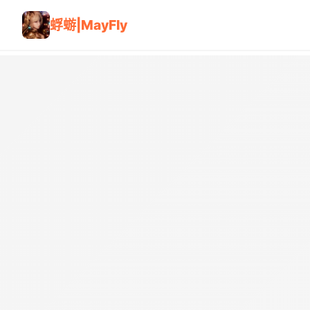
蜉蝣|MayFly