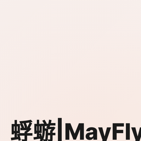
蜉蝣|MayFl