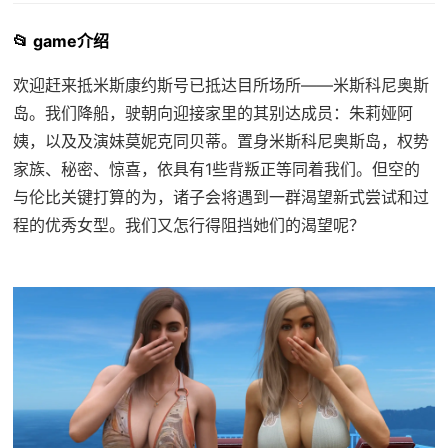
📂 game介绍
欢迎赶来抵米斯康约斯号已抵达目所场所——米斯科尼奥斯
岛。我们降船，驶朝向迎接家里的其别达成员：朱莉娅阿
姨，以及及演妹莫妮克同贝蒂。置身米斯科尼奥斯岛，权势
家族、秘密、惊喜，依具有1些背叛正等同着我们。但空的
与伦比关键打算的为，诸子会将遇到一群渴望新式尝试和过
程的优秀女型。我们又怎行得阻挡她们的渴望呢？