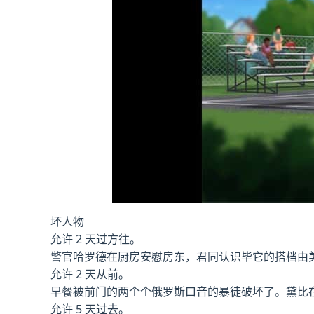
坏人物
允许 2 天过方往。
警官哈罗德在厨房安慰房东，君同认识毕它的搭档由
允许 2 天从前。
早餐被前门的两个个俄罗斯口音的暴徒破坏了。黛比
允许 5 天过去。