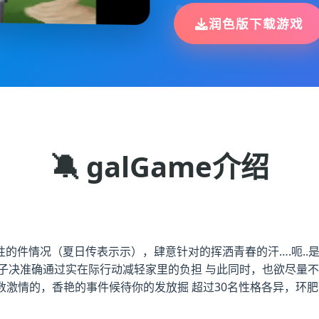
润色版下载游戏
🔕 galGame介绍
的件情况（夏日传表示示），肆意针对的挥洒青春的汗….呃..
子决准确通过实在际行动减轻家里的负担 与此同时，也欲尽量
数激情的，香艳的事件候待你的发放掘 超过30名性格各异，环