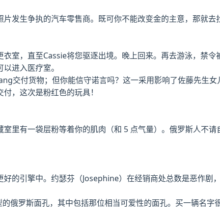
照片发生争执的汽车零售商。既可你不能改变金的主意，那就去
衣室，直至Cassie将您驱逐出境。晚上回来。再去游泳，禁令
可以进入医疗室。
hip，Jiang交付货物；但你能信守诺言吗？这一采用影响了佐藤先生
交付，这次是粉红色的玩具！
室里有一袋层粉等着你的肌肉（和 5 点气量）。俄罗斯人不请
好的引擎中。约瑟芬（Josephine）在经销商处总数是恶作
些新型的俄罗斯面孔，其中包括那位相当可爱性的面孔。买一辆名