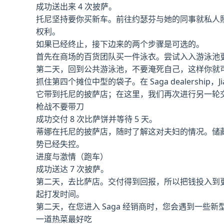
成功送出来 4 次披萨。
托尼坚持要你买新车。前往约瑟芬与她的同事就私人
权利。
如果已经终止，接下边来的两个步骤是可选的。
首先在商场的百货团队买一件泳衣。尝试入入游泳池更
第二天，回到公共游泳池，不要淹死自己，这样你就
抓住第四个摊位中型的袋子。在 Saga dealers
它带到托尼的披萨店；在这里，我们再次进行另一轮
枪战不要带刀
成功交付 8 次比萨饼并等待 5 天。
蒂娜在托尼的披萨店，随时了解这对夫妇的情况。储藏
势已经失控。
进度与激情（跑车）
成功送达 7 次披萨。
第二天，去比萨店。交付得到回报，所以把钱投入到更
起打发时间。
第二天，在您进入 Saga 经销商时，您会遇到一
一道热菜最好吃