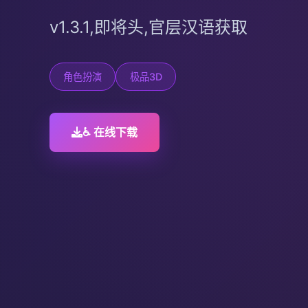
v1.3.1,即将头,官层汉语获取
角色扮演
极品3D
♿ 在线下载