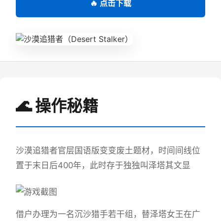
🔥 点击下载
🌊 操作秘籍
沙漠追猎者官层国语版变变
废土题材，时间间线位
置于末日后400年，此时存于独独叫泽塔其文显
借户办理为一名沉沙猎手若干组，替泽塔女王在广