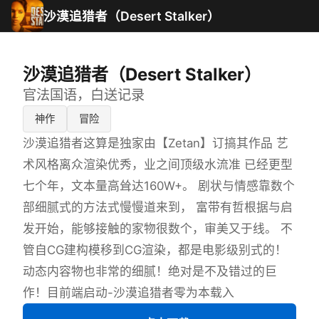
沙漠追猎者（Desert Stalker）
沙漠追猎者（Desert Stalker）
官法国语，白送记录
神作
冒险
沙漠追猎者这算是独家由【Zetan】订搞其作品 艺
术风格离众渲染优秀，业之间顶级水流准 已经更型
七个年，文本量高耸达160W+。 剧状与情感靠数个
部细腻式的方法式慢慢道来到， 富带有哲根据与启
发开始，能够接触的家物很数个，审美又于线。 不
管自CG建构模移到CG渲染，都是电影级别式的！
动态内容物也非常的细腻！绝对是不及错过的巨
作！目前端启动-沙漠追猎者零为本载入