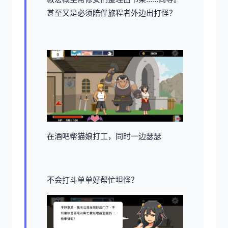
甚至又是必须陪伴旅程者外边出打怪？
在酒吧帮猫娘打工，同时一边瑟瑟
不会打斗单单好帮忙坦怪？