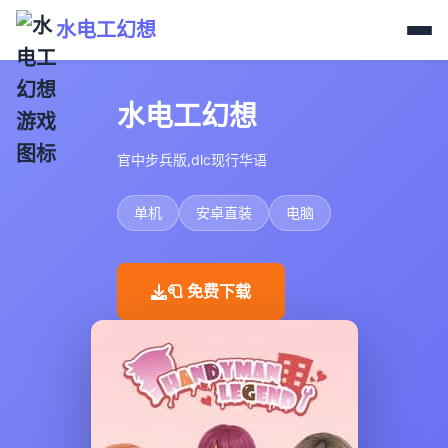
水电工幻想
水电工幻想
官中步兵版,dlc现行华语
单机
安卓直装
电脑
🧻 免费下载