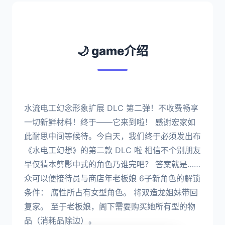
🌙 game介绍
水流电工幻念形象扩展 DLC 第二弹！不收费畅享
一切新鲜材料！终于——它来到啦！ 感谢宏家如
此耐思中间等候待。今白天，我们终于必须发出布
《水电工幻想》的第二款 DLC 啦 相信不个别朋友
早仅猜本剪影中式的角色乃谁完吧？ 答案就是……
众可以便接待员与商店年老板娘 6子新角色的解锁
条件： 腐性所占有女型角色。 将双造龙姐妹带回
复家。 至于老板娘，阁下需要购买她所有型的物
品（消耗品除边）。