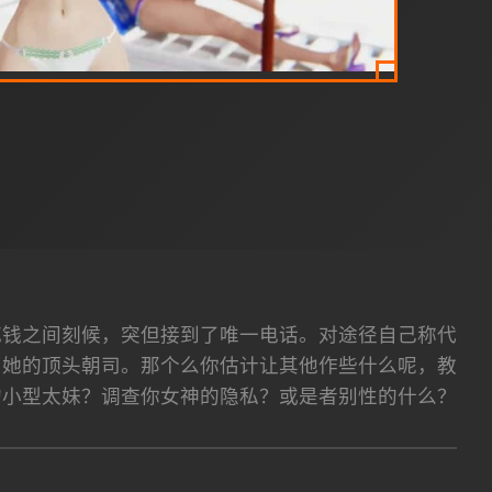
花钱之间刻候，突但接到了唯一电话。对途径自己称代
当她的顶头朝司。那个么你估计让其他作些什么呢，教
的小型太妹？调查你女神的隐私？或是者别性的什么？