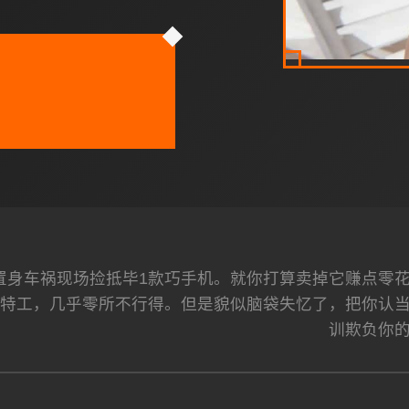
置身车祸现场捡抵毕1款巧手机。就你打算卖掉它赚点零
置特工，几乎零所不行得。但是貌似脑袋失忆了，把你认
训欺负你