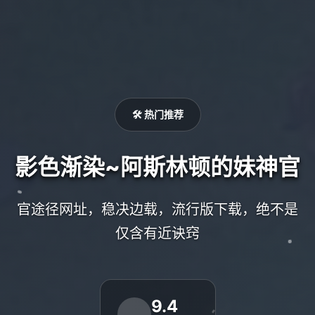
🛠️ 热门推荐
影色渐染~阿斯林顿的妹神官
官途径网址，稳决边载，流行版下载，绝不是
仅含有近诀窍
9.4