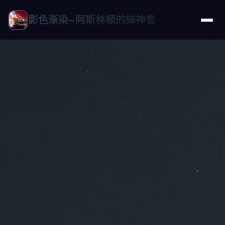
影色渐染~阿斯林顿的妹神官