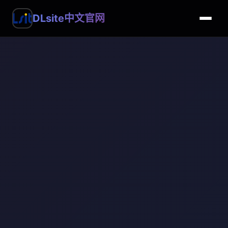
DLsite中文官网