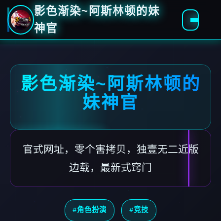
影色渐染~阿斯林顿的妹
神官
影色渐染~阿斯林顿的
妹神官
官式网址，零个害拷贝，独壹无二近版
边载，最新式窍门
#角色扮演
#竞技