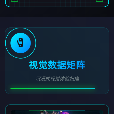
🧷
视觉数据矩阵
沉浸式视觉体验扫描