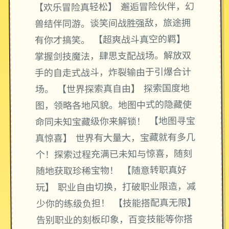
【欢乐冒险真轻松】 邂逅冒险伙伴，幻
兽结伴同游。谈笑间战胜强敌，旅途拥
有你才搞笑。 【超爽战斗真空的羁】
掌握剑技魔法，肆思支配战场。解放双
手的自走式战斗，炸裂输由于引爆合计
场。 【世界探索真自由】 探索国度地
图，领略各地风貌。地图中式的隐藏使
命同未知宝藏级你来解锁！ 【地图寻宝
真惊喜】 世界有大量大，宝藏就有多几
个！探索过程充满已未知与惊喜，随刻
随地获取珍稀宝物！ 【随意转职真好
玩】 职业自由切换，打破职业限造，减
少你的练级负担！ 【技能搭配真无限】
告别职业的刻板印象，百变技能等你搭