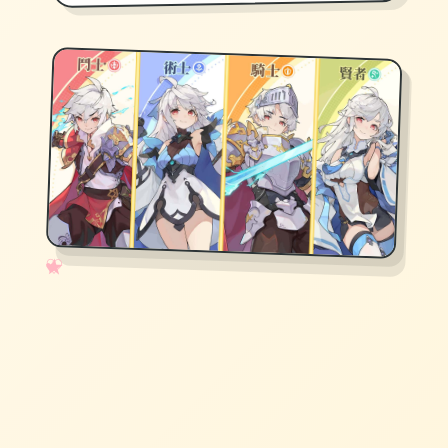
✧
♡
★
♥