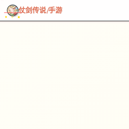
~~~
★
♡
✦
✧
♥
~
→
↗
仗剑传说|手游
✦ ✧ ★