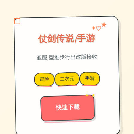
★
♡
✦
仗剑传说|手游
亚服,型推步行出改版接收
手游
二次元
冒险
→
✦ ★
快速下载