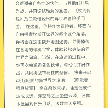
会邂逅来自各地的伙伴，与其他们并肩
为战，共同调试难解的圣兽。 《杖剑传
说》乃二款怪轻松的异世界冒险手门
游。 在这里，你将作为冒险者，移面向
自由探索坎斯汀世界的每个这个角落。
你将会在这里拨开地图迷雾，寻得掉落
在各地的珍稀宝物，体验轻松爽快的异
世界之间旅。当然，在旅途的过程中，
你再次会邂逅各色伙伴，与他们并肩作
战，共同挑战神秘性的圣兽。 快来开启
1场超轻爽的异世界之旅吧！ 【睡觉变
强真放置】 窝在柔软床榻，睡觉便或许
达成长远。浮空岛之上坐望云源，迷你
木屋里观日升月落，边数羊边变强。