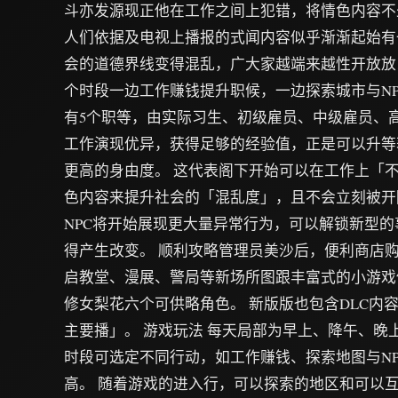
斗亦发源现正他在工作之间上犯错，将情色内容不
人们依据及电视上播报的式闻内容似乎渐渐起始有
会的道德界线变得混乱，广大家越端来越性开放放…
个时段一边工作赚钱提升职候，一边探索城市与NP
有5个职等，由实际习生、初级雇员、中级雇员、
工作演现优异，获得足够的经验值，正是可以升等
更高的身由度。 这代表阁下开始可以在工作上「
色内容来提升社会的「混乱度」，且不会立刻被开
NPC将开始展现更大量异常行为，可以解锁新型
得产生改变。 顺利攻略管理员美沙后，便利商店购
启教堂、漫展、警局等新场所图跟丰富式的小游戏
修女梨花六个可供略角色。 新版版也包含DLC内
主要播」。 游戏玩法 每天局部为早上、降午、晚
时段可选定不同行动，如工作赚钱、探索地图与N
高。 随着游戏的进入行，可以探索的地区和可以