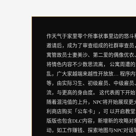
作天气于家里零个所事状事里边的悠斗称
邀请后，成为了审查组成的社群审查员，负
寓管故员士妻美沙、第二爱的偶像优衣
将情色内容不少数思流离， 公寓周遭
乱，广大家越端来越性开放放… 程序内
等，由实际习生、初级雇员、中级雇员
流，与更高的身由度。 这代表阁下开
随着混沌值的上升，NPC将开始展现
利商店购买「公车卡」，可 以开启教
版版也包含DLC内容，新增新的攻略对
动，如工作赚钱、探索地图与NPC对