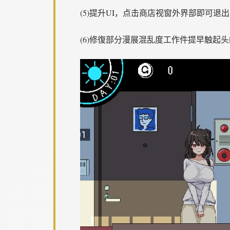
(5)提升UI，点击商店视窗外界部即可退
(6)修復部分漫展混乱度工作件提早触起头的g