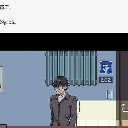
出商店。
litch。