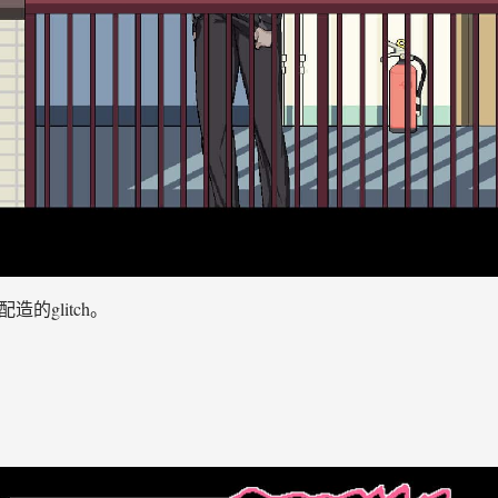
的glitch。