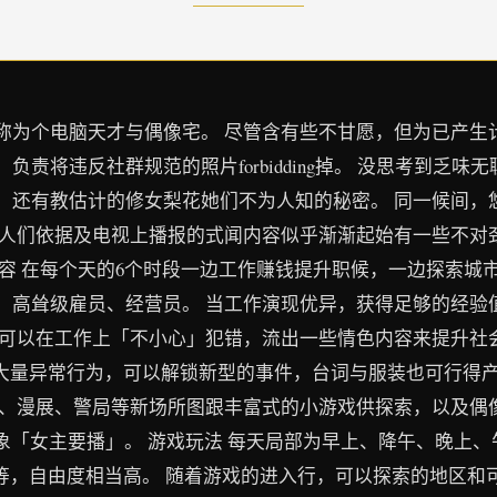
为个电脑天才与偶像宅。 尽管含有些不甘愿，但为已产生计，仍
责将违反社群规范的照片forbidding掉。 没思考到乏
、还有教估计的修女梨花她们不为人知的秘密。 同一候间，
的人们依据及电视上播报的式闻内容似乎渐渐起始有一些不对
容 在每个天的6个时段一边工作赚钱提升职候，一边探索城市
、高耸级雇员、经营员。 当工作演现优异，获得足够的经验
始可以在工作上「不小心」犯错，流出一些情色内容来提升社
更大量异常行为，可以解锁新型的事件，台词与服装也可行得产
堂、漫展、警局等新场所图跟丰富式的小游戏供探索，以及偶
象「女主要播」。 游戏玩法 每天局部为早上、降午、晚上
话等，自由度相当高。 随着游戏的进入行，可以探索的地区和