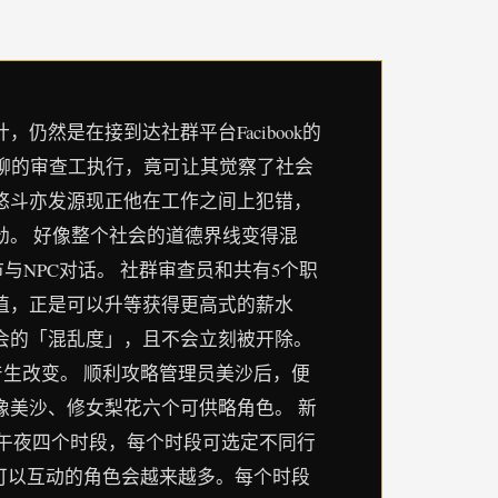
然是在接到达社群平台Facibook的
味无聊的审查工执行，竟可让其觉察了社会
悠斗亦发源现正他在工作之间上犯错，
劲。 好像整个社会的道德界线变得混
与NPC对话。 社群审查员和共有5个职
值，正是可以升等获得更高式的薪水
会的「混乱度」，且不会立刻被开除。
生改变。 顺利攻略管理员美沙后，便
像美沙、修女梨花六个可供略角色。 新
、午夜四个时段，每个时段可选定不同行
可以互动的角色会越来越多。每个时段