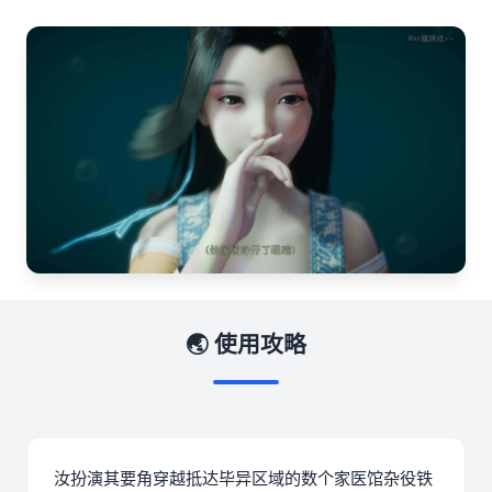
🌏 使用攻略
汝扮演其要角穿越抵达毕异区域的数个家医馆杂役铁