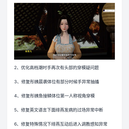
2、优化高档潮时手再次有头部的穿模疑问题
3、修复彤姨晨袭体位有部分时候手异常抽搐
4、修复彤姨鱼接鳞体位第一人称视角穿模
5、修复英文语言下面绯燕发病的过场异常中断
6、修复特殊情况下绯燕互动后进入调教感知异常