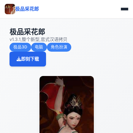
极品采花郎
极品采花郎
v1.3.1,整个新型,官式汉语拷贝
极品3D
电脑
角色扮演
即刻下载