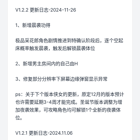
V1.2.2 更新日志-2024-11-26
1、新增晨袭功得
极品采花郎角色剧情推进到特确认阶段后，逐个空起
床概率触发晨袭，触发后解锁晨袭体位
2、新增男主房间内的自己由H
3、修复部分分辨率下屏幕边缘弹窗显示异常
ps：关于下个版本侠女的更新，原定12月的版本预计
也许需要延期3-4周才能完成。圣诞节版本调整为增
加夜袭效果，可攻略角色均可解锁1个全新的夜袭体
位。
V1.2.1 更新日志-2024.11.06