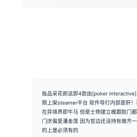
极品采花郎这即4款由[poker interact
照上架steamer平台 软件导打内部是
在异境界即牛马 但是士物建立模跟脸门
门庆偏爱潘金莲 因为官边还没持有做齐
的上堡必须有的