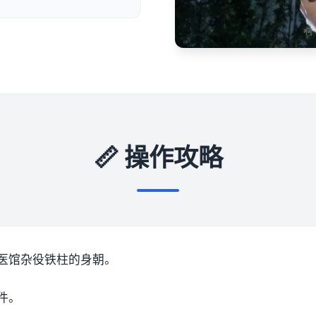
📏 操作攻略
医馆杂役铁柱的身朝。
件。