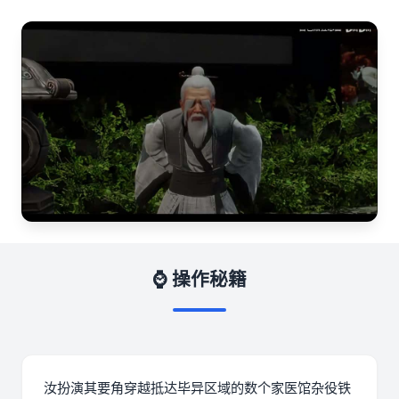
⌚ 操作秘籍
汝扮演其要角穿越抵达毕异区域的数个家医馆杂役铁