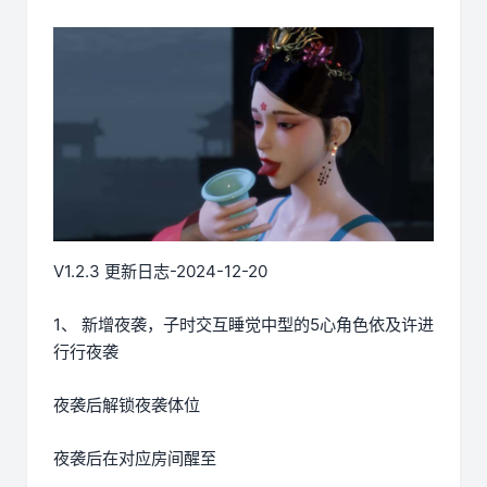
V1.2.3 更新日志-2024-12-20
1、 新增夜袭，子时交互睡觉中型的5心角色依及许进
行行夜袭
夜袭后解锁夜袭体位
夜袭后在对应房间醒至