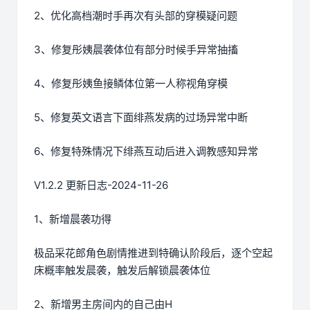
2、优化高档潮时手再次有头部的穿模疑问题
3、修复彤姨晨袭体位有部分时候手异常抽搐
4、修复彤姨鱼接鳞体位第一人称视角穿模
5、修复英文语言下面绯燕发病的过场异常中断
6、修复特殊情况下绯燕互动后进入调教感知异常
V1.2.2 更新日志-2024-11-26
1、新增晨袭功得
极品采花郎角色剧情推进到特确认阶段后，逐个空起
床概率触发晨袭，触发后解锁晨袭体位
2、新增男主房间内的自己由H