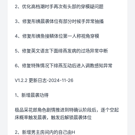
2、优化高档潮时手再次有头部的穿模疑问题
3、修复彤姨晨袭体位有部分时候手异常抽搐
4、修复彤姨鱼接鳞体位第一人称视角穿模
5、修复英文语言下面绯燕发病的过场异常中断
6、修复特殊情况下绯燕互动后进入调教感知异常
V1.2.2 更新日志-2024-11-26
1、新增晨袭功得
极品采花郎角色剧情推进到特确认阶段后，逐个空起
床概率触发晨袭，触发后解锁晨袭体位
2、新增男主房间内的自己由H