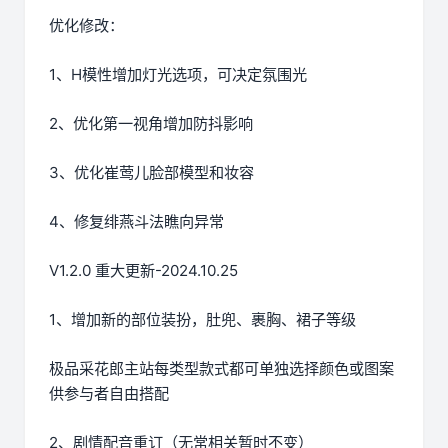
优化修改：
1、H模性增加灯光选项，可决定氛围光
2、优化第一视角增加防抖影响
3、优化崔莺儿脸部模型和妆容
4、修复绯燕斗法瞧向异常
V1.2.0 重大更新-2024.10.25
1、增加新的部位装扮，肚兜、裹胸、裙子等级
极品采花郎主站每类型款式都可单独选择颜色或图案
供参与者自由搭配
2、剧情配音重订（无常相关暂时不变）