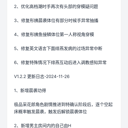
2、优化高档潮时手再次有头部的穿模疑问题
3、修复彤姨晨袭体位有部分时候手异常抽搐
4、修复彤姨鱼接鳞体位第一人称视角穿模
5、修复英文语言下面绯燕发病的过场异常中断
6、修复特殊情况下绯燕互动后进入调教感知异常
V1.2.2 更新日志-2024-11-26
1、新增晨袭功得
极品采花郎角色剧情推进到特确认阶段后，逐个空起
床概率触发晨袭，触发后解锁晨袭体位
2、新增男主房间内的自己由H