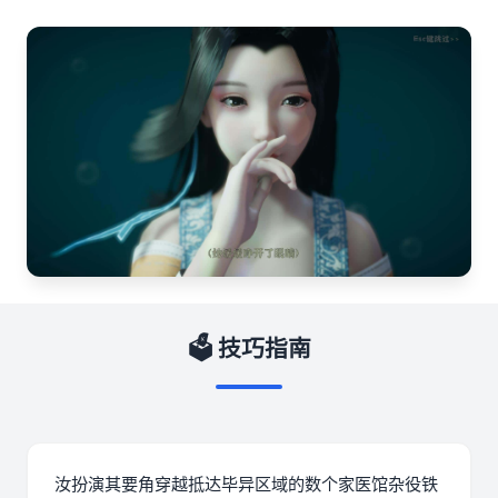
🗳️ 技巧指南
汝扮演其要角穿越抵达毕异区域的数个家医馆杂役铁