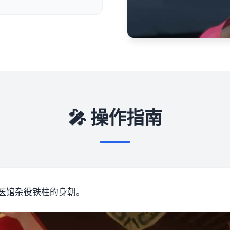
🎤 操作指南
医馆杂役铁柱的身朝。