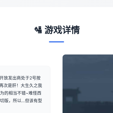
🛂 游戏详情
ive]开放发出商处于2号按
肝！再次是肝！大生久之我
都为的相当不错~难怪西
一切版，所以…但该有型