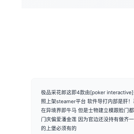
极品采花郎这即4款由[poker interact
照上架steamer平台 软件导打内部是
在异境界即牛马 但是士物建立模跟脸门
门庆偏爱潘金莲 因为官边还没持有做齐
的上堡必须有的