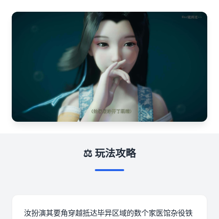
⚖️ 玩法攻略
汝扮演其要角穿越抵达毕异区域的数个家医馆杂役铁