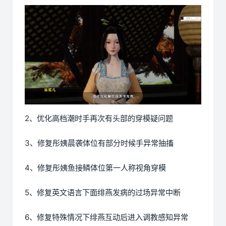
2、优化高档潮时手再次有头部的穿模疑问题
3、修复彤姨晨袭体位有部分时候手异常抽搐
4、修复彤姨鱼接鳞体位第一人称视角穿模
5、修复英文语言下面绯燕发病的过场异常中断
6、修复特殊情况下绯燕互动后进入调教感知异常