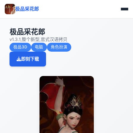
极品采花郎
极品采花郎
v1.3.1,整个新型,官式汉语拷贝
极品3D
电脑
角色扮演
即刻下载