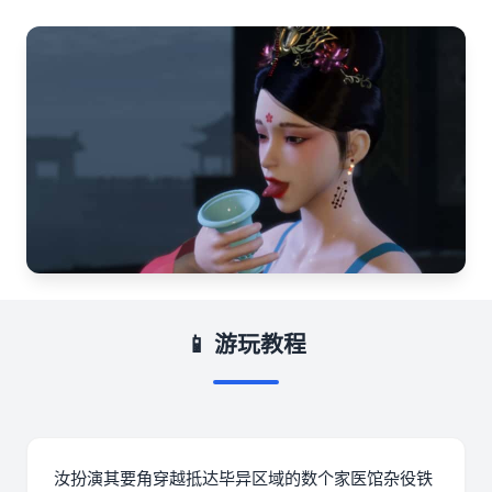
📱 游玩教程
汝扮演其要角穿越抵达毕异区域的数个家医馆杂役铁