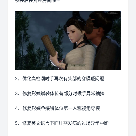
夜袭后在对应房间醒至
2、优化高档潮时手再次有头部的穿模疑问题
3、修复彤姨晨袭体位有部分时候手异常抽搐
4、修复彤姨鱼接鳞体位第一人称视角穿模
5、修复英文语言下面绯燕发病的过场异常中断