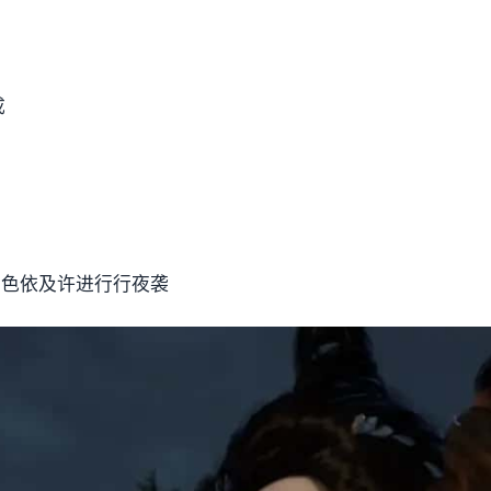
成
角色依及许进行行夜袭