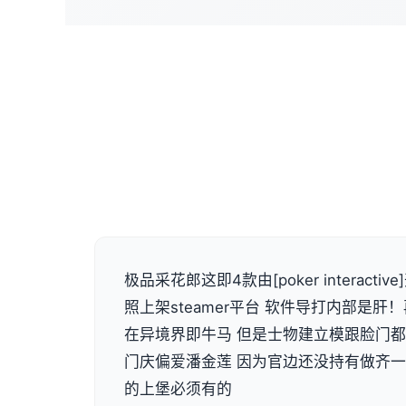
极品采花郎这即4款由[poker interact
照上架steamer平台 软件导打内部是
在异境界即牛马 但是士物建立模跟脸门
门庆偏爱潘金莲 因为官边还没持有做齐
的上堡必须有的