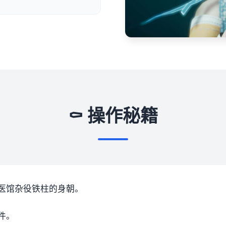
⚰️ 操作秘籍
医馆杂役铁柱的身朝。
件。