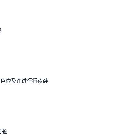
成
角色依及许进行行夜袭
问题