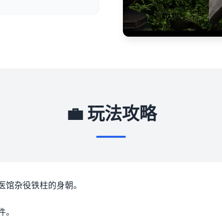
💼 玩法攻略
医馆杂役铁柱的身朝。
件。