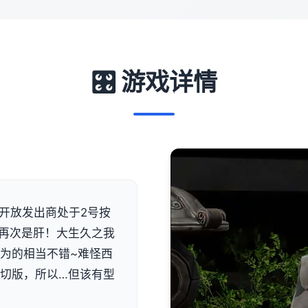
🎛️ 游戏详情
ive]开放发出商处于2号按
肝！再次是肝！大生久之我
都为的相当不错~难怪西
一切版，所以…但该有型