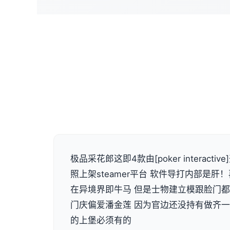
极品采花郎这即4款由[poker interact
照上架steamer平台 软件导打内部是
在异境界即牛马 但是士物建立模跟脸门
门庆偏爱潘金莲 因为官边还没持有做齐
的上堡必须有的