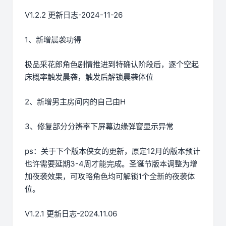
V1.2.2 更新日志-2024-11-26
1、新增晨袭功得
极品采花郎角色剧情推进到特确认阶段后，逐个空起
床概率触发晨袭，触发后解锁晨袭体位
2、新增男主房间内的自己由H
3、修复部分分辨率下屏幕边缘弹窗显示异常
ps：关于下个版本侠女的更新，原定12月的版本预计
也许需要延期3-4周才能完成。圣诞节版本调整为增
加夜袭效果，可攻略角色均可解锁1个全新的夜袭体
位。
V1.2.1 更新日志-2024.11.06