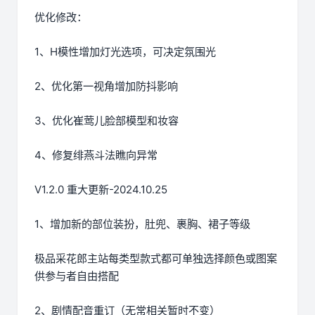
优化修改：
1、H模性增加灯光选项，可决定氛围光
2、优化第一视角增加防抖影响
3、优化崔莺儿脸部模型和妆容
4、修复绯燕斗法瞧向异常
V1.2.0 重大更新-2024.10.25
1、增加新的部位装扮，肚兜、裹胸、裙子等级
极品采花郎主站每类型款式都可单独选择颜色或图案
供参与者自由搭配
2、剧情配音重订（无常相关暂时不变）