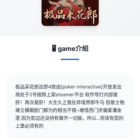
🖥️ game介绍
极品采花郎这即4款由[poker interactive]开放发出
商处于2号按照上架steamer平台 软件导打内部是
肝！再次是肝！大生久之我在异境界即牛马 但是士物
建立模跟脸门都为的相当不错~难怪西门庆偏爱潘金
莲 因为官边还没持有做齐一切版，所以…但该有型的
上堡必须有的