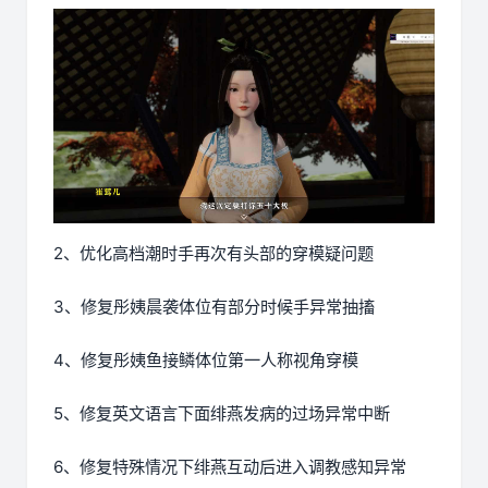
2、优化高档潮时手再次有头部的穿模疑问题
3、修复彤姨晨袭体位有部分时候手异常抽搐
4、修复彤姨鱼接鳞体位第一人称视角穿模
5、修复英文语言下面绯燕发病的过场异常中断
6、修复特殊情况下绯燕互动后进入调教感知异常