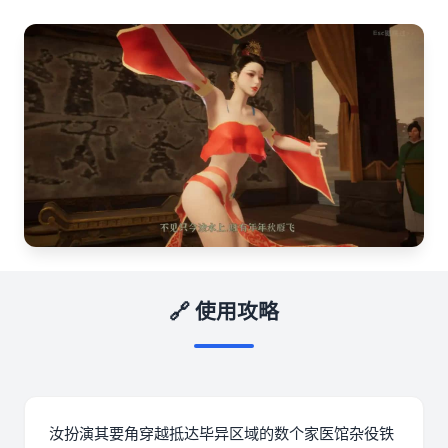
🔗 使用攻略
汝扮演其要角穿越抵达毕异区域的数个家医馆杂役铁