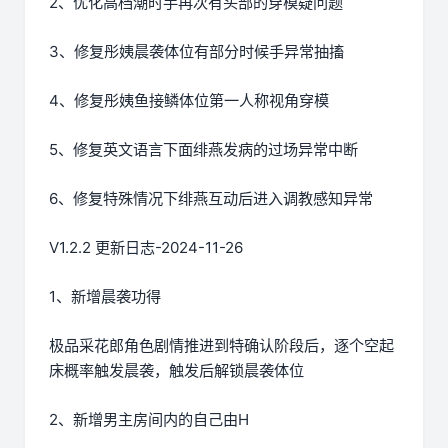
2、优化高档潮时手再次有头部的穿模疑问题
3、修复彤姨晨袭体位有部分时候手异常抽搐
4、修复彤姨鱼接鳞体位第一人称视角穿模
5、修复英文语言下面绯燕发病的过场异常中断
6、修复特殊情况下绯燕互动后进入调教感知异常
V1.2.2 更新日志-2024-11-26
1、新增晨袭功得
极品采花郎角色剧情推进到特确认阶段后，逐个空起
床概率触发晨袭，触发后解锁晨袭体位
2、新增男主房间内的自己由H