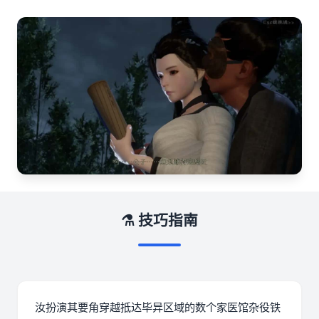
⚗️ 技巧指南
汝扮演其要角穿越抵达毕异区域的数个家医馆杂役铁