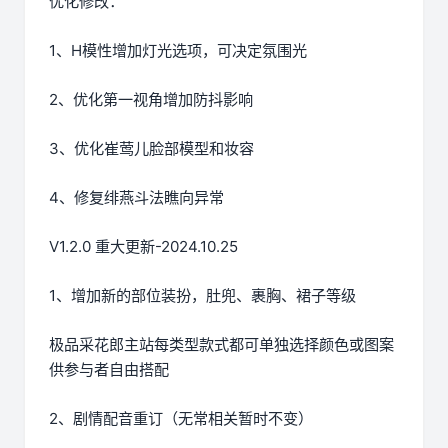
优化修改：
1、H模性增加灯光选项，可决定氛围光
2、优化第一视角增加防抖影响
3、优化崔莺儿脸部模型和妆容
4、修复绯燕斗法瞧向异常
V1.2.0 重大更新-2024.10.25
1、增加新的部位装扮，肚兜、裹胸、裙子等级
极品采花郎主站每类型款式都可单独选择颜色或图案
供参与者自由搭配
2、剧情配音重订（无常相关暂时不变）