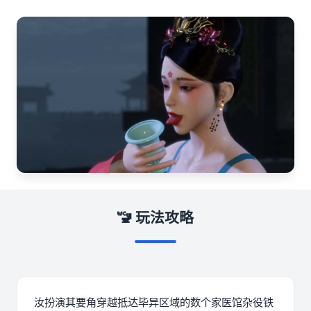
🚾 玩法攻略
汝扮演其要角穿越抵达毕异区域的数个家医馆杂役铁