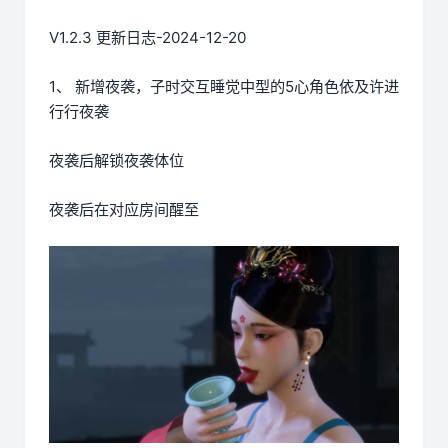
V1.2.3 更新日志-2024-12-20
1、 新增夜袭，子时交互睡觉中型的5心角色依及许进
行行夜袭
夜袭后解锁夜袭体位
夜袭后在对应房间醒至