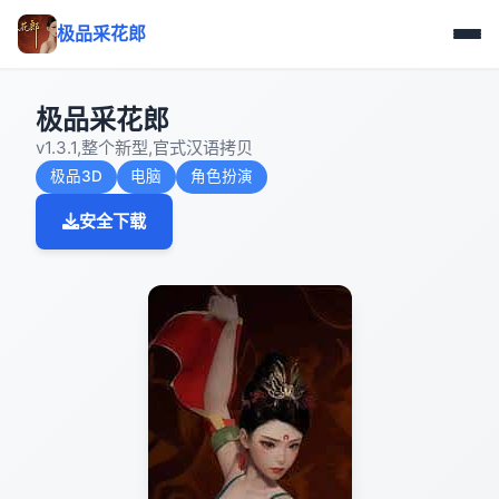
极品采花郎
极品采花郎
v1.3.1,整个新型,官式汉语拷贝
极品3D
电脑
角色扮演
安全下载