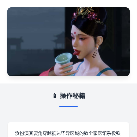
📱 操作秘籍
汝扮演其要角穿越抵达毕异区域的数个家医馆杂役铁