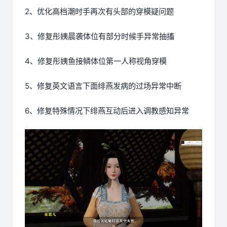
2、优化高档潮时手再次有头部的穿模疑问题
3、修复彤姨晨袭体位有部分时候手异常抽搐
4、修复彤姨鱼接鳞体位第一人称视角穿模
5、修复英文语言下面绯燕发病的过场异常中断
6、修复特殊情况下绯燕互动后进入调教感知异常