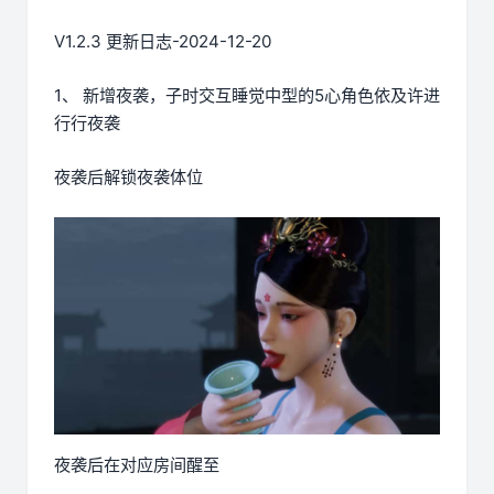
V1.2.3 更新日志-2024-12-20
1、 新增夜袭，子时交互睡觉中型的5心角色依及许进
行行夜袭
夜袭后解锁夜袭体位
夜袭后在对应房间醒至