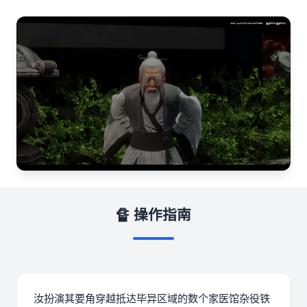
🔏 操作指南
汝扮演其要角穿越抵达毕异区域的数个家医馆杂役铁