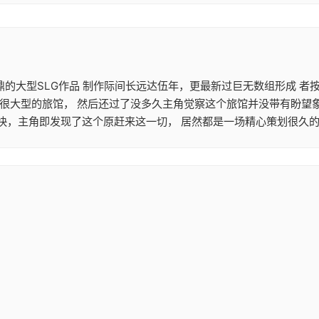
鼎鼎的大型SLG作品 制作际间长远达伍年，更最新过巨无数组形成 
算很大型的旅馆， 然后还过了没多久主角觉察这个旅馆并没带有盼望
快，主角即发现了这个原赶来这一切， 居然都是一场精心策划很久