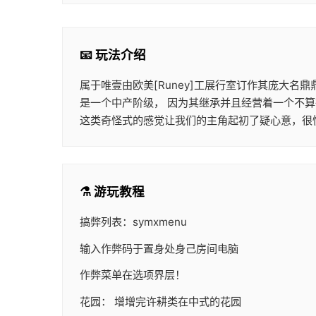
📧 玩法介绍
属于唯壹由欧美[Runey]工展行室订作其庞大名
是一个中产阶级， 因为其继承并且经营着一个不
这类奇怪式的感觉让我们的主角起初了疑心意，很
⚗️ 游玩教程
搞弊列表：symxmenu
输入作弊码于置身处身己房间电脑
作弊菜单在选项界层！
花园： 增增完许耕类在中式的花园