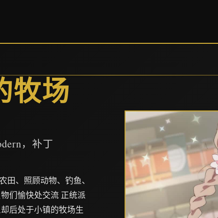
镇的牧场
ern，补丁
耕型农田、照顾动物、钓鱼、
物们愉快处交流 正统派
人却后处于小镇的牧场生