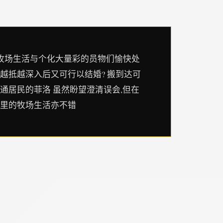
通过牧场生活与个化大量彩的员物们愉快处
越抵越深入后又可行以结婚? 搬到达可
通居民的菲洛 虽然盼望澄清误会,但在
这里的牧场生活亦不错