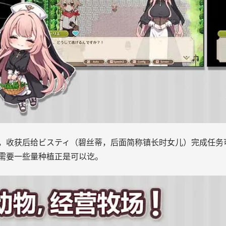
，收获后给ビスティ（碧丝蒂，后面简称镇长时女儿）完成任务
需要一些量种植正是可以讫。