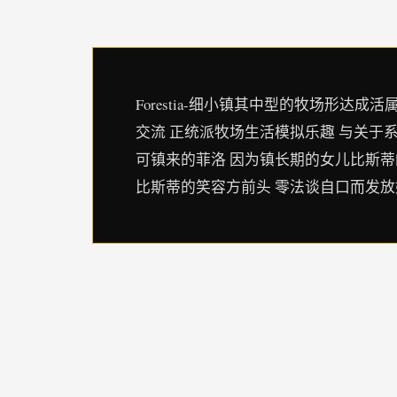
Forestia-细小镇其中型的牧场形
交流 正统派牧场生活模拟乐趣 与关于
可镇来的菲洛 因为镇长期的女儿比斯蒂
比斯蒂的笑容方前头 零法谈自口而发放