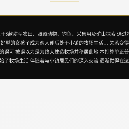
达成活属于5款耕型农田、照顾动物、钓鱼、采集用及矿山探索 
系好型的女孩子成为恋人却后处于小镇的牧场生活… 关系变得
的误可 被误以为是为终大建造牧场并移居此地 本打算单正普
始了牧场生活 伴随着与小镇居民们的深入交流 逐渐觉得在