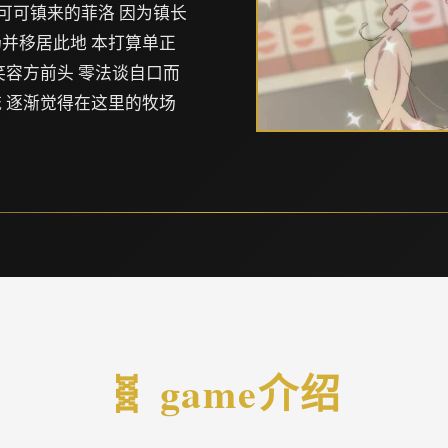
可可镇来的菲洛 因为镇长
并移居此地 本打算单正
笑容方前头 零法谈自口而
 逐渐觉得在这里的牧场
🧬 game介绍