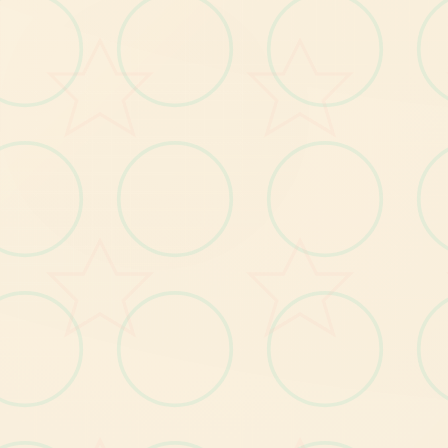
使用「服務」