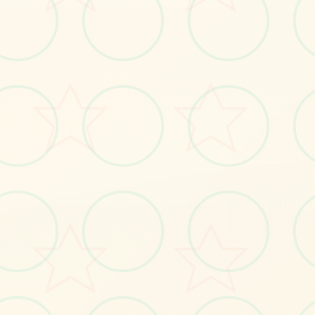
📥
画面艺术展
感受游戏的视觉魅力