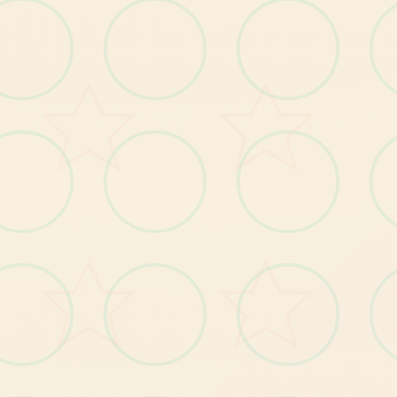
您的 4Gamers 帳戶