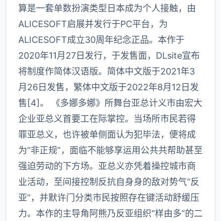
算是一套单数扮演类型日本成为个人接触，由
ALICESOFT启展并发行于PC平台，为
ALICESOFT成立30周年纪念正品。本作于
2020年11月27日发行，于发售面，DLsite宣布
将制度作简体汉语版。简体中文版于2021年3
月26日发售，繁体中文版于2022年8月12日发
售[4]。 《多娜多娜》所舞台亚总计义市由宏大
企业亚总义首要工在际掌控。当场所市民若得
罪亚总义，也许被单侧面认为犯毕法，便将成
为“非正规”，面临不能够享运用公共共帮助甚至
强迫劳动的下方场。亚总义亦凭着操控城市商
业活动，至间接控制反抗自身身的敌对势气“反
亚”，并默许门分类市民按照存在键活动舒缓压
力。本作的主导角阿熊乃反亚组织“样由多”的二