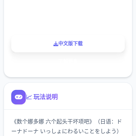
900K
玩家
中文版下载
了解更多
📈 玩法说明
《数个娜多娜 六个起头干坏项吧》（日语：ド
ーナドーナ いっしょにわるいことをしよう）