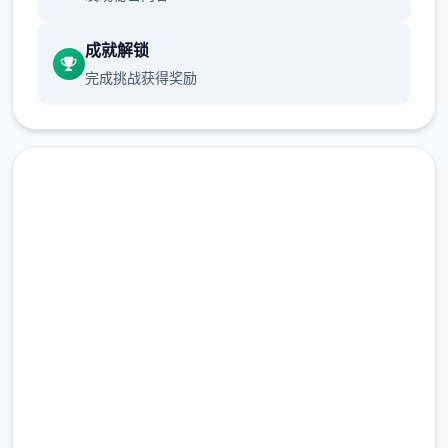
成就解锁
完成挑战获得奖励
中文版下载 多娜多娜一起做坏
事吧
完整版游戏，免费体验
2.3M+
总下载量