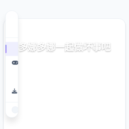
🌠 热门推荐
多娜多娜一起做坏事吧
官对着普通话，中文获取，中文入口，授权入
口，一切新式版边载，情得
9.4
评分
2.3M
下载