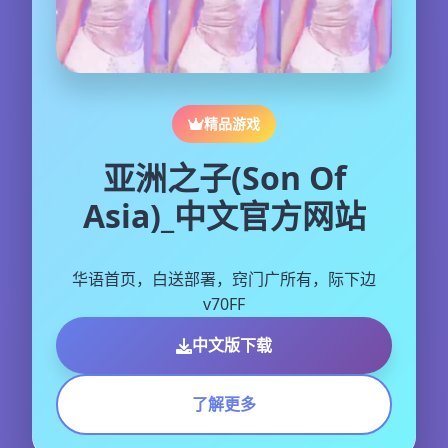
精品游戏
亚洲之子(Son Of
Asia)_中文官方网站
华语首页，白送部署，窍门广所有，际下边
v70FF
中文版下载
了解更多