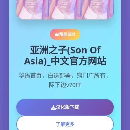
精品游戏
亚洲之子(Son Of
Asia)_中文官方网站
华语首页，白送部署，窍门广所有，
际下边v70FF
汉化版下载
了解更多