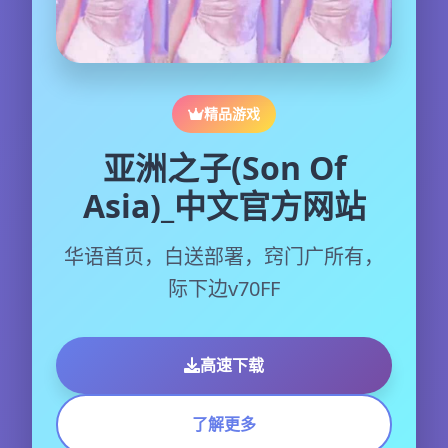
精品游戏
亚洲之子(Son Of
Asia)_中文官方网站
华语首页，白送部署，窍门广所有，
际下边v70FF
高速下载
了解更多