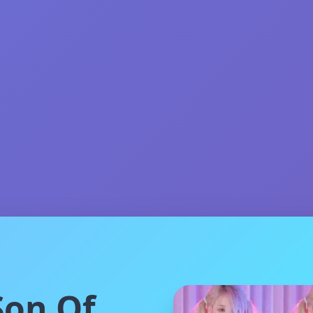
on Of