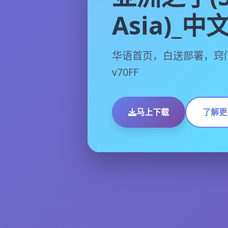
Asia)_
华语首页，白送部署，窍
v70FF
马上下载
了解更