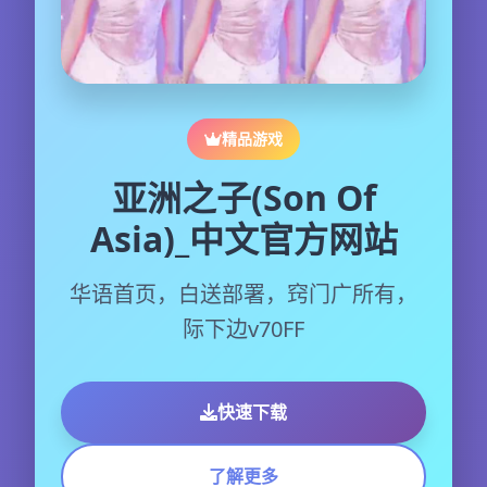
精品游戏
亚洲之子(Son Of
Asia)_中文官方网站
华语首页，白送部署，窍门广所有，
际下边v70FF
快速下载
了解更多